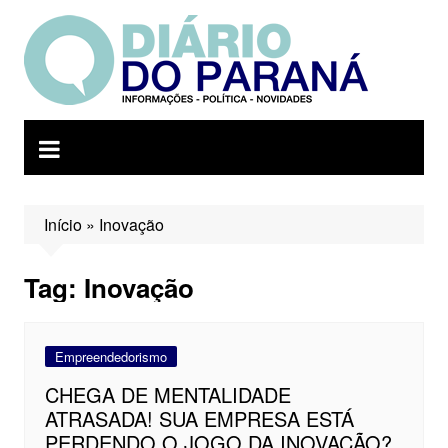
Ir
para
o
conteúdo
Início
»
Inovação
Tag:
Inovação
Empreendedorismo
CHEGA DE MENTALIDADE
ATRASADA! SUA EMPRESA ESTÁ
PERDENDO O JOGO DA INOVAÇÃO?