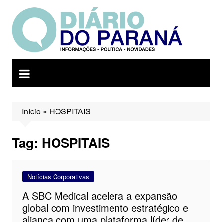
Ir
para
o
conteúdo
Início
»
HOSPITAIS
Tag:
HOSPITAIS
Notícias Corporativas
A SBC Medical acelera a expansão
global com investimento estratégico e
aliança com uma plataforma líder de