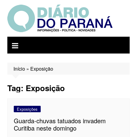
Ir
para
o
conteúdo
Início
»
Exposição
Tag:
Exposição
Exposições
Guarda-chuvas tatuados invadem
Curitiba neste domingo