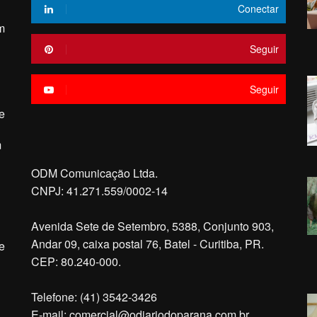
Conectar
m
Seguir
Seguir
e
m
ODM Comunicação Ltda.
CNPJ: 41.271.559/0002-14
Avenida Sete de Setembro, 5388, Conjunto 903,
Andar 09, caixa postal 76, Batel - Curitiba, PR.
e
CEP: 80.240-000.
Telefone: (41) 3542-3426
E-mail:
comercial@odiariodoparana.com.br