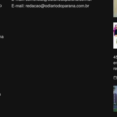
o
E-mail:
redacao@odiariodoparana.com.br
na
4
e
r
a