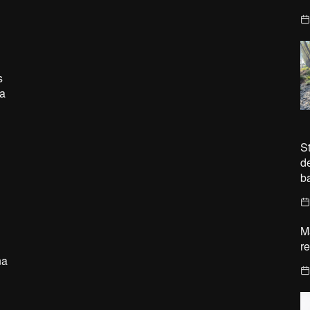
s
a
S
d
ba
M
r
na