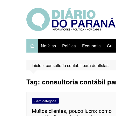
Ir
para
o
conteúdo
Notícias
Política
Economia
Cult
Início
»
consultoria contábil para dentistas
Tag:
consultoria contábil pa
Sem categoria
Muitos clientes, pouco lucro: como