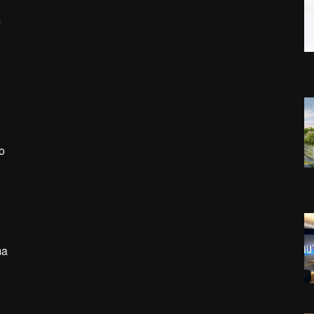
s
o
ma