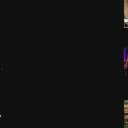
s
o
o