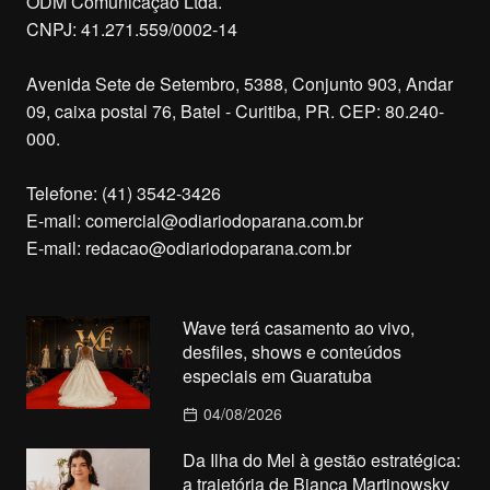
ODM Comunicação Ltda.
CNPJ: 41.271.559/0002-14
Avenida Sete de Setembro, 5388, Conjunto 903, Andar
09, caixa postal 76, Batel - Curitiba, PR. CEP: 80.240-
000.
Telefone: (41) 3542-3426
E-mail:
comercial@odiariodoparana.com.br
E-mail:
redacao@odiariodoparana.com.br
Wave terá casamento ao vivo,
desfiles, shows e conteúdos
especiais em Guaratuba
04/08/2026
Da Ilha do Mel à gestão estratégica:
a trajetória de Bianca Martinowsky