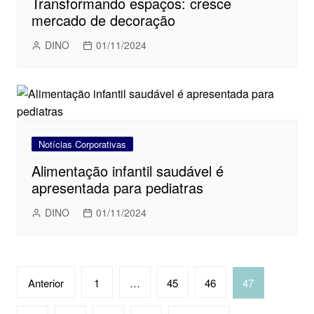
Transformando espaços: cresce
mercado de decoração
DINO
01/11/2024
Notícias Corporativas
Alimentação infantil saudável é
apresentada para pediatras
DINO
01/11/2024
Navegação
Anterior
1
…
45
46
47
por