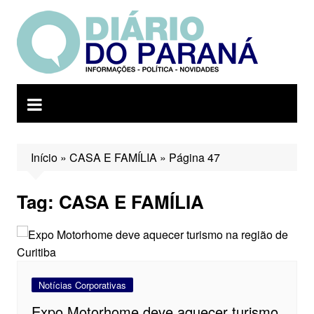
Ir
para
o
conteúdo
Início
»
CASA E FAMÍLIA
»
Página 47
Tag:
CASA E FAMÍLIA
Notícias Corporativas
Expo Motorhome deve aquecer turismo