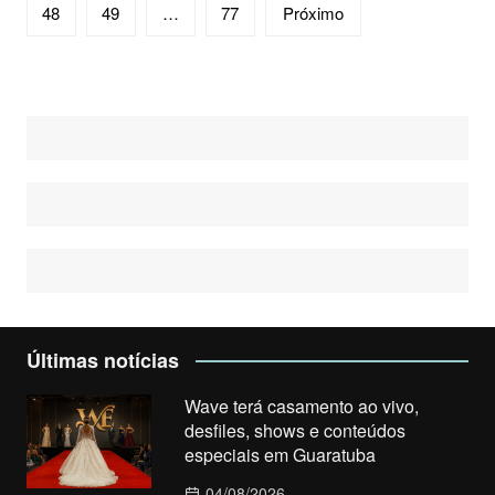
posts
48
49
…
77
Próximo
Últimas notícias
Wave terá casamento ao vivo,
desfiles, shows e conteúdos
especiais em Guaratuba
04/08/2026