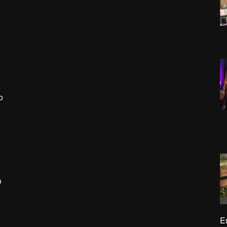
s
o
o
E