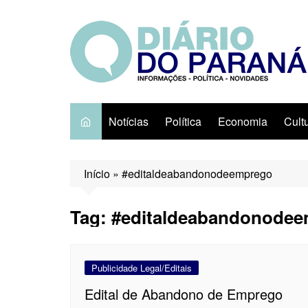
Ir
para
o
conteúdo
Notícias
Política
Economia
Cult
Início
»
#editaldeabandonodeemprego
Tag:
#editaldeabandonode
Publicidade Legal/Editais
Edital de Abandono de Emprego