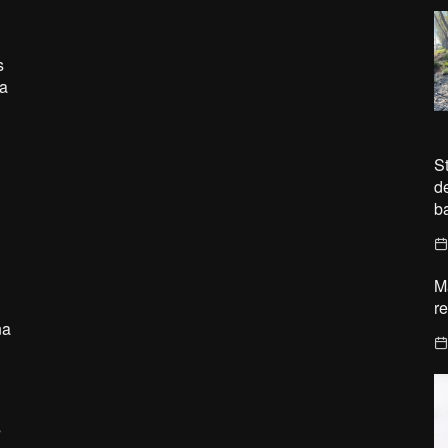
s
a
S
d
ba
M
r
na
s