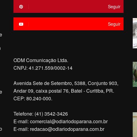
Seguir
Seguir
e
m
ODM Comunicação Ltda.
CNPJ: 41.271.559/0002-14
Avenida Sete de Setembro, 5388, Conjunto 903,
Andar 09, caixa postal 76, Batel - Curitiba, PR.
e
CEP: 80.240-000.
Telefone: (41) 3542-3426
E-mail:
comercial@odiariodoparana.com.br
o
E-mail:
redacao@odiariodoparana.com.br