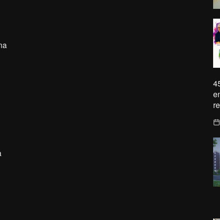
na
4
e
r
a