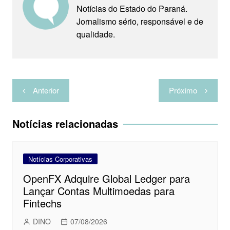
s
g
b
t
l
t
e
a
Notícias do Estado do Paraná.
Jornalismo sério, responsável e de
A
r
o
e
r
r
qualidade.
p
a
o
r
e
t
p
m
k
s
i
t
l
Navegação
h
Anterior
Próximo
de
a
Post
r
Notícias relacionadas
Notícias Corporativas
OpenFX Adquire Global Ledger para
Lançar Contas Multimoedas para
Fintechs
DINO
07/08/2026