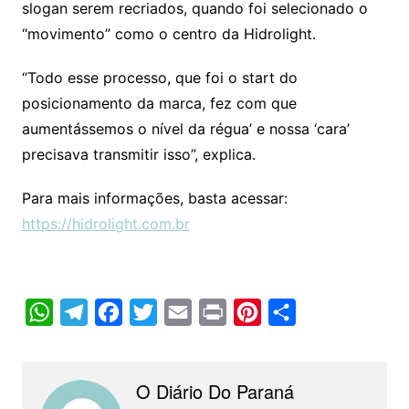
slogan serem recriados, quando foi selecionado o
“movimento” como o centro da Hidrolight.
“Todo esse processo, que foi o start do
posicionamento da marca, fez com que
aumentássemos o nível da régua’ e nossa ‘cara’
precisava transmitir isso”, explica.
Para mais informações, basta acessar:
https://hidrolight.com.br
W
T
F
T
E
P
P
C
h
e
a
w
m
r
i
o
a
l
c
i
a
i
n
m
O Diário Do Paraná
t
e
e
t
i
n
t
p