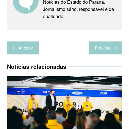
s
g
b
t
l
t
e
a
Notícias do Estado do Paraná.
Jornalismo sério, responsável e de
A
r
o
e
r
r
qualidade.
p
a
o
r
e
t
p
m
k
s
i
t
l
Navegação
h
Anterior
Próximo
de
a
Post
r
Notícias relacionadas