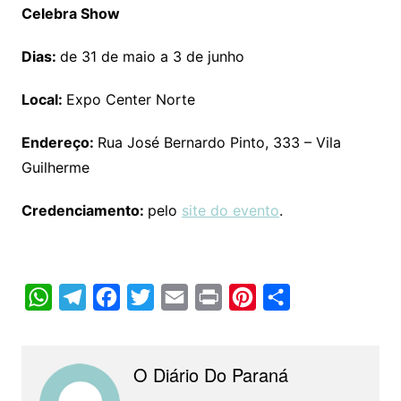
Celebra Show
Dias:
de 31 de maio a 3 de junho
Local:
Expo Center Norte
Endereço:
Rua José Bernardo Pinto, 333 – Vila
Guilherme
Credenciamento:
pelo
site do evento
.
W
T
F
T
E
P
P
C
h
e
a
w
m
r
i
o
a
l
c
i
a
i
n
m
O Diário Do Paraná
t
e
e
t
i
n
t
p