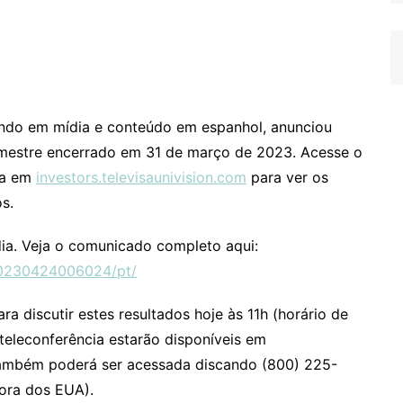
undo em mídia e conteúdo em espanhol, anunciou
trimestre encerrado em 31 de março de 2023. Acesse o
sa em
investors.televisaunivision.com
para ver os
s.
ia. Veja o comunicado completo aqui:
20230424006024/pt/
ra discutir estes resultados hoje às 11h (horário de
 teleconferência estarão disponíveis em
ambém poderá ser acessada discando (800) 225-
ora dos EUA).