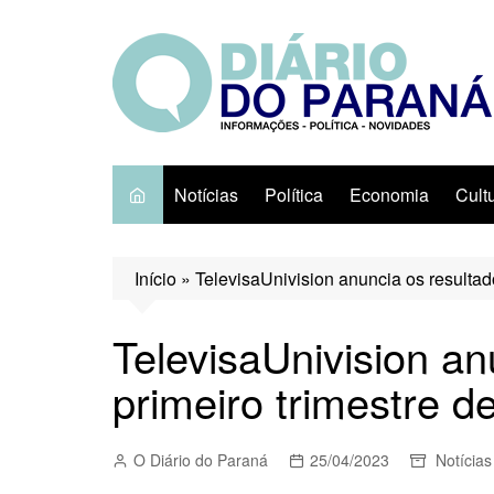
Ir
para
o
conteúdo
Notícias
Política
Economia
Cult
Início
»
TelevisaUnivision anuncia os resultad
TelevisaUnivision an
primeiro trimestre d
O Diário do Paraná
25/04/2023
Notícias