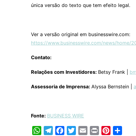
única versão do texto que tem efeito legal.
Ver a versão original em businesswire.com:
https://www.businesswire.com/news/home/
Contato:
Relações com Investidores:
Betsy Frank |
bm
Assessoria de Imprensa:
Alyssa Bernstein |
a
Fonte:
BUSINESS WIRE
W
T
F
T
E
P
P
C