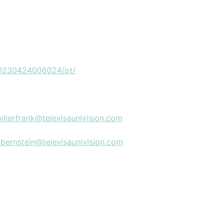
20230424006024/pt/
illerfrank@televisaunivision.com
bernstein@televisaunivision.com