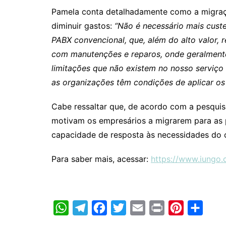
Pamela conta detalhadamente como a migraç
diminuir gastos:
“Não é necessário mais cust
PABX convencional, que, além do alto valor,
com manutenções e reparos, onde geralmente
limitações que não existem no nosso serviço
as organizações têm condições de aplicar os 
Cabe ressaltar que, de acordo com a pesquisa
motivam os empresários a migrarem para as
capacidade de resposta às necessidades do 
Para saber mais, acessar:
https://www.iungo.
W
T
F
T
E
P
P
C
h
e
a
w
m
r
i
o