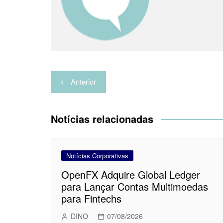
p
a
o
r
e
t
p
m
k
s
i
t
l
h
a
Navegação
r
Anterior
de
Post
Notícias relacionadas
Notícias Corporativas
OpenFX Adquire Global Ledger
para Lançar Contas Multimoedas
para Fintechs
DINO
07/08/2026