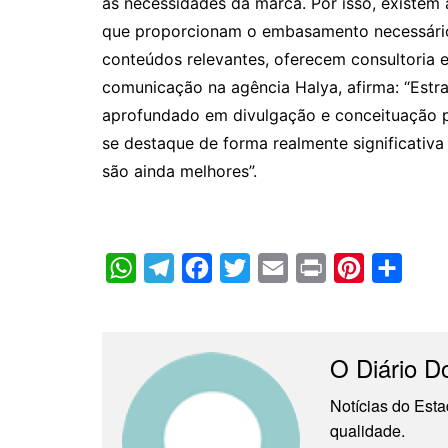
as necessidades da marca. Por isso, existem
que proporcionam o embasamento necessário
conteúdos relevantes, oferecem consultoria e
comunicação na agência Halya, afirma: “Estr
aprofundado em divulgação e conceituação p
se destaque de forma realmente significativa
são ainda melhores”.
W
T
F
T
E
P
P
C
h
e
a
w
m
r
i
o
a
l
c
i
a
i
n
m
t
e
e
t
i
n
t
p
O Diário D
s
g
b
t
l
t
e
a
Notícias do Esta
A
r
o
e
r
r
qualidade.