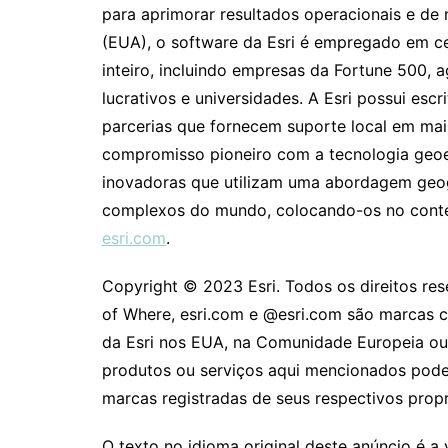
para aprimorar resultados operacionais e de
(EUA), o software da Esri é empregado em c
inteiro, incluindo empresas da Fortune 500, 
lucrativos e universidades. A Esri possui escri
parcerias que fornecem suporte local em mai
compromisso pioneiro com a tecnologia geoesp
inovadoras que utilizam uma abordagem geog
complexos do mundo, colocando-os no context
esri.com
.
Copyright © 2023 Esri. Todos os direitos rese
of Where, esri.com e @esri.com são marcas c
da Esri nos EUA, na Comunidade Europeia ou 
produtos ou serviços aqui mencionados pode
marcas registradas de seus respectivos propr
O texto no idioma original deste anúncio é a 