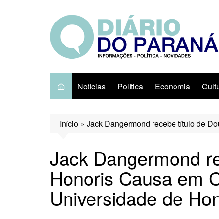
Ir
para
o
conteúdo
Notícias
Política
Economia
Cult
Início
»
Jack Dangermond recebe título de Do
Jack Dangermond rec
Honoris Causa em C
Universidade de Ho