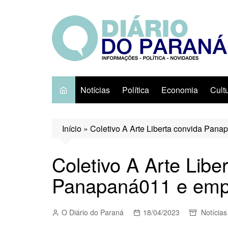
Ir
para
o
conteúdo
Notícias
Política
Economia
Cult
Início
»
Coletivo A Arte Liberta convida Pan
Coletivo A Arte Libe
Panapaná011 e empr
O Diário do Paraná
18/04/2023
Notícias