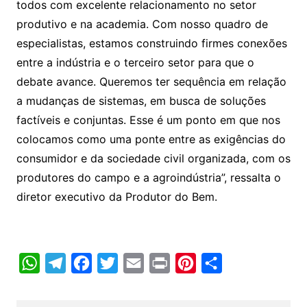
todos com excelente relacionamento no setor
produtivo e na academia. Com nosso quadro de
especialistas, estamos construindo firmes conexões
entre a indústria e o terceiro setor para que o
debate avance. Queremos ter sequência em relação
a mudanças de sistemas, em busca de soluções
factíveis e conjuntas. Esse é um ponto em que nos
colocamos como uma ponte entre as exigências do
consumidor e da sociedade civil organizada, com os
produtores do campo e a agroindústria”, ressalta o
diretor executivo da Produtor do Bem.
W
T
F
T
E
P
P
C
h
e
a
w
m
r
i
o
a
l
c
i
a
i
n
m