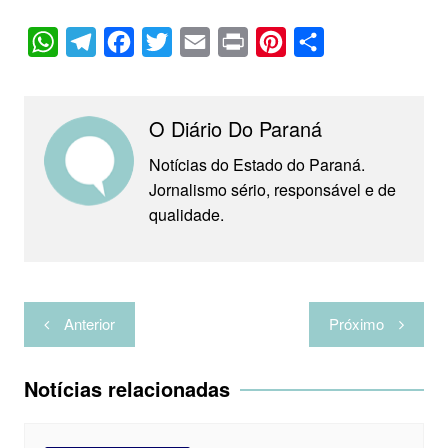
W
T
F
T
E
P
P
C
h
e
a
w
m
r
i
o
a
l
c
i
a
i
n
m
O Diário Do Paraná
t
e
e
t
i
n
t
p
s
g
b
t
l
t
e
a
Notícias do Estado do Paraná.
Jornalismo sério, responsável e de
A
r
o
e
r
r
qualidade.
p
a
o
r
e
t
p
m
k
s
i
t
l
Navegação
h
Anterior
Próximo
de
a
Post
r
Notícias relacionadas