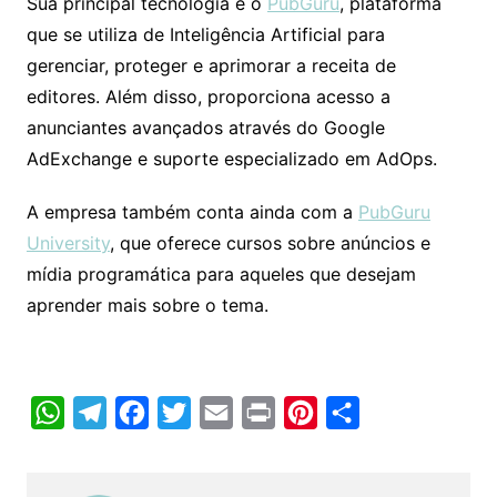
Sua principal tecnologia é o
PubGuru
, plataforma
que se utiliza de Inteligência Artificial para
gerenciar, proteger e aprimorar a receita de
editores. Além disso, proporciona acesso a
anunciantes avançados através do Google
AdExchange e suporte especializado em AdOps.
A empresa também conta ainda com a
PubGuru
University
, que oferece cursos sobre anúncios e
mídia programática para aqueles que desejam
aprender mais sobre o tema.
W
T
F
T
E
P
P
C
h
e
a
w
m
r
i
o
a
l
c
i
a
i
n
m