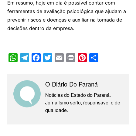
Em resumo, hoje em dia é possível contar com
ferramentas de avaliação psicológica que ajudam a
prevenir riscos e doenças e auxiliar na tomada de
decisões dentro da empresa.
W
T
F
T
E
P
P
C
h
e
a
w
m
r
i
o
a
l
c
i
a
i
n
m
O Diário Do Paraná
t
e
e
t
i
n
t
p
s
g
b
t
l
t
e
a
Notícias do Estado do Paraná.
Jornalismo sério, responsável e de
A
r
o
e
r
r
qualidade.
p
a
o
r
e
t
p
m
k
s
i
t
l