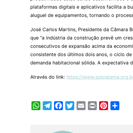
plataformas digitais e aplicativos facilita a
aluguel de equipamentos, tornando o processo 
José Carlos Martins, Presidente da Câmara Br
que “a indústria da construção prevê um cr
consecutivos de expansão acima da economia
consistente dos últimos dois anos, o ciclo 
demanda habitacional sólida. A expectativa d
Através do link:
https://www.sobratema.org.
W
T
F
T
E
P
P
C
h
e
a
w
m
r
i
o
a
l
c
i
a
i
n
m
t
e
e
t
i
n
t
p