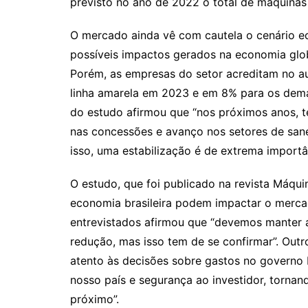
previsto no ano de 2022 o total de máquinas
O mercado ainda vê com cautela o cenário e
possíveis impactos gerados na economia glo
Porém, as empresas do setor acreditam no 
linha amarela em 2023 e em 8% para os dema
do estudo afirmou que “nos próximos anos, 
nas concessões e avanço nos setores de sane
isso, uma estabilização é de extrema importân
O estudo, que foi publicado na revista Máqui
economia brasileira podem impactar o merc
entrevistados afirmou que “devemos manter at
redução, mas isso tem de se confirmar”. Outr
atento às decisões sobre gastos no governo br
nosso país e segurança ao investidor, tornan
próximo”.