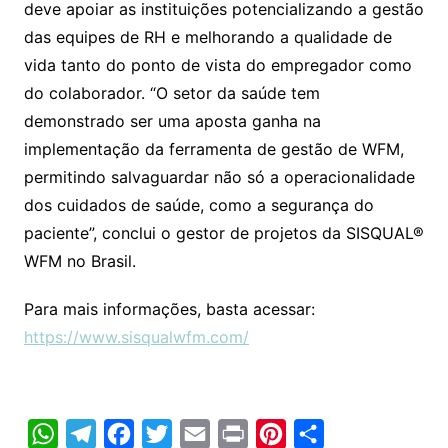
deve apoiar as instituições potencializando a gestão
das equipes de RH e melhorando a qualidade de
vida tanto do ponto de vista do empregador como
do colaborador. “O setor da saúde tem
demonstrado ser uma aposta ganha na
implementação da ferramenta de gestão de WFM,
permitindo salvaguardar não só a operacionalidade
dos cuidados de saúde, como a segurança do
paciente”, conclui o gestor de projetos da SISQUAL®
WFM no Brasil.
Para mais informações, basta acessar:
https://www.sisqualwfm.com/
W
T
F
T
E
P
P
C