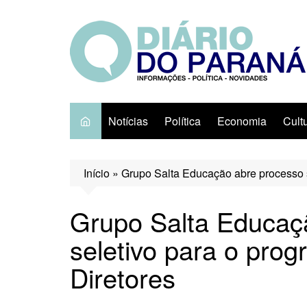
Ir
para
o
conteúdo
Notícias
Política
Economia
Cult
Início
»
Grupo Salta Educação abre processo s
Grupo Salta Educaç
seletivo para o pro
Diretores