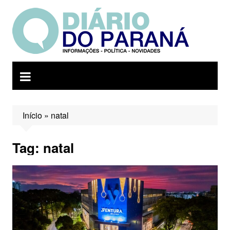
Ir
para
o
conteúdo
Início
»
natal
Tag:
natal