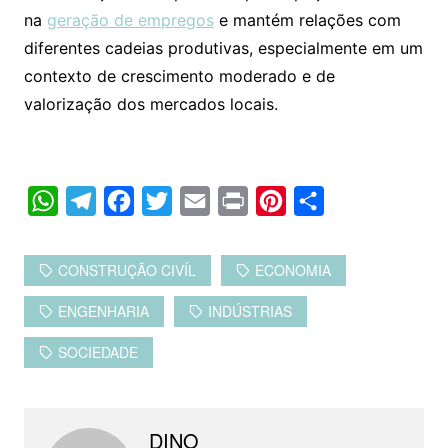
na
geração de empregos
e mantém relações com
diferentes cadeias produtivas, especialmente em um
contexto de crescimento moderado e de
valorização dos mercados locais.
W
T
F
T
E
P
P
C
h
e
a
w
m
r
i
o
a
l
c
i
a
i
n
m
CONSTRUÇÃO CIVÍL
ECONOMIA
t
e
e
t
i
n
t
p
ENGENHARIA
INDÚSTRIAS
s
g
b
t
l
t
e
a
A
r
o
e
r
r
SOCIEDADE
p
a
o
r
e
t
p
m
k
s
i
DINO
t
l