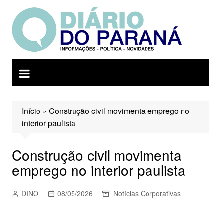
Ir
para
o
conteúdo
Início
»
Construção civil movimenta emprego no
interior paulista
Construção civil movimenta
emprego no interior paulista
DINO
08/05/2026
Notícias Corporativas