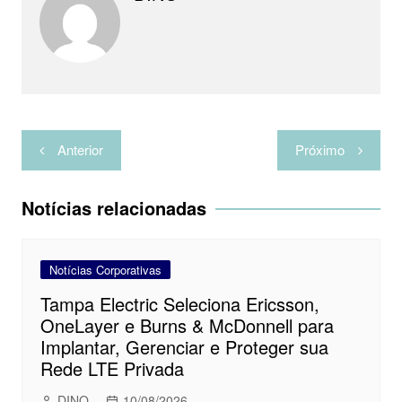
h
a
r
Navegação
Anterior
Próximo
de
Post
Notícias relacionadas
Notícias Corporativas
Tampa Electric Seleciona Ericsson,
OneLayer e Burns & McDonnell para
Implantar, Gerenciar e Proteger sua
Rede LTE Privada
DINO
10/08/2026